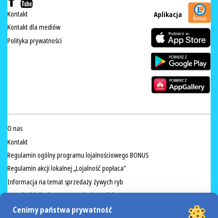
Kontakt
Aplikacja
Kontakt dla mediów
Polityka prywatności
O nas
Kontakt
Regulamin ogólny programu lojalnościowego BONUS
Regulamin akcji lokalnej „Lojalność popłaca”
Informacja na temat sprzedaży żywych ryb
Przeciwdziałanie marnowaniu żywności
Procedura Zgłoszeń Wewnętrznych
Cenimy państwa prywatność