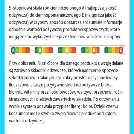
5-stopniowa skala (od ciemnozielonego A (najlepsza jakość
odżywcza) do ciemnopomarańczowego E (najgorsza jakość
odżywcza) w czytelny sposób dostarcza zrozumiałe informacje
odnośnie wartości odżywczej produktów spożywczych, które
mogą zostać wykorzystane przez klientów w trakcie zakupów.
Przy obliczeniu Nutri-Score dla danego produktu uwzględniane
są zarówno składniki odżywcze, których nadmierne spożycie
szkodzi zdrowiu takie jak sól, cukry proste i nasycone kwasy
tłuszczowe a także pozytywne składniki odżywcze białka,
błonnik, witaminy oraz ilości owoców, warzyw, orzechów, roślin
strączkowych i oleistych zawartych w składzie. Po otrzymaniu
wyniku system pozwala przypisać literę i kolor. Dzięki czemu
konsument może szybko zweryfikować produkt pod kątem
wartości odżywczej.