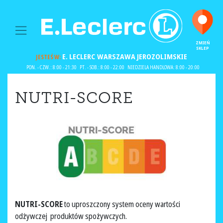
MAIN NAVIGATION
ZMIEŃ
SKLEP
E. LECLERC
WARSZAWA JEROZOLIMSKIE
JESTEŚ W:
PON. - CZW.: 8:00 - 21:30
PT. - SOB.: 8:00 - 22:00
NIEDZIELA HANDLOWA: 8:00 - 20:00
NUTRI-SCORE
NUTRI-SCORE
to uproszczony system oceny wartości
odżywczej produktów spożywczych.